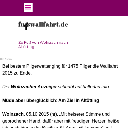
Direkt zum Seiteninhalt
Menü überspringen
Menü überspringen
fusswallfahrt.de
Zu Fuß von Wolnzach nach 
Altötting
Das Archiv
Bei bestem Pilgerwetter ging für 1475 Pilger die Wallfahrt
2015 zu Ende.
Der
Wolnzacher Anzeiger
schreibt auf hallertau.info:
Müde aber überglücklich: Am Ziel in Altötting
Wolnzach
, 05.10.2015 (hr). „Mit heiserer Stimme und
gebrochener Hand, dafür aber mit freudigen Herzen heiße
ich euch hier in der Basilika St. Anna willkommen“, mit